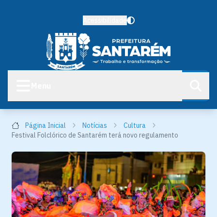
Acessibilidade
Menu
Página Inicial
Notícias
Cultura
Festival Folclórico de Santarém terá novo regulamento