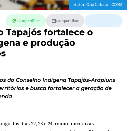
Autor: Caio Lobato - CCOM
Compartilhar
Compartilhar
xo Tapajós fortalece o
gena e produção
os
os do Conselho Indígena Tapajós-Arapiuns
territórios e busca fortalecer a geração de
enda
ongo dos dias 22, 23 e 24, reuniu iniciativas