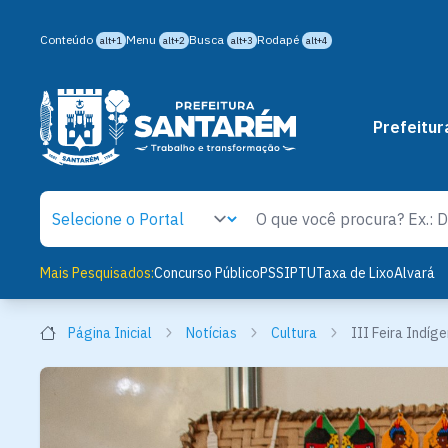
Conteúdo
Menu
Busca
Rodapé
alt+1
alt+2
alt+3
alt+4
Prefeitur
Mais Pesquisados:
Concurso Público
PSS
IPTU
Taxa de Lixo
Alvará
Página Inicial
Notícias
Cultura
III Feira Indíg