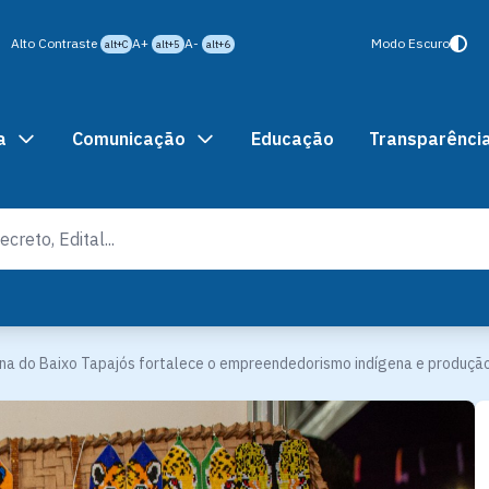
Alto Contraste
A+
A-
Modo Escuro
alt+C
alt+5
alt+6
a
Comunicação
Educação
Transparênci
ena do Baixo Tapajós fortalece o empreendedorismo indígena e produção