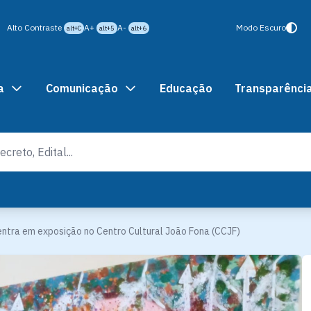
Alto Contraste
A+
A-
Modo Escuro
alt+C
alt+5
alt+6
a
Comunicação
Educação
Transparênci
entra em exposição no Centro Cultural João Fona (CCJF)