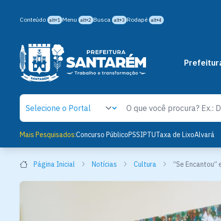
Conteúdo
Menu
Busca
Rodapé
alt+1
alt+2
alt+3
alt+4
Prefeitur
Mais Pesquisados:
Concurso Público
PSS
IPTU
Taxa de Lixo
Alvará
Página Inicial
Notícias
Cultura
“Se Encantou” 