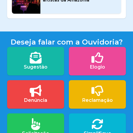
artistas da Amazônia
Deseja falar com a Ouvidoria?
Sugestão
Elogio
Denúncia
Reclamação