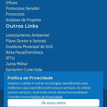
Ofícios
Protocolos Servidor
Protocolos
Análises de Projetos
Outros Links
Licenciamento Ambiental
Plano Diretor e Setorial
Ouvidoria Municipal do SUS
Nota FiscalEletrônica
IPTU
Junta Militar
Santarém Conectada
Política de Privacidade
Política de Privacidade
People illustrations by Storyset
Usamos cookies e outras tecnologias semelhantes para
melhorar a sua experiência em nossos serviços. Ao utilizar
nossos serviços, você está ciente dessa funcionalidade.
Desenvolvido pelo Núcleo Técnico de Gestão de
Consulte nossa
Política de Privacidade
.
Tecnologia da Informação - NTI
Ok, estou ciente
Prefeitura de Santarém © 2026