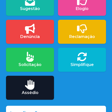
Sugestão
Elogio
Denúncia
Reclamação
Solicitação
Simplifique
Assédio