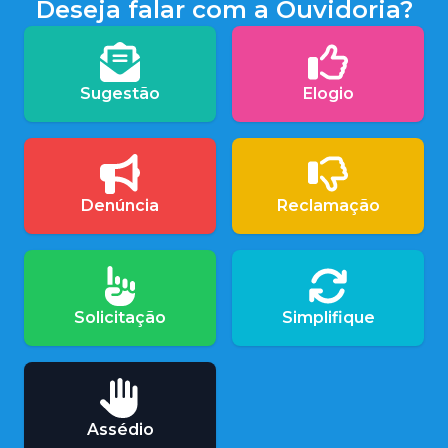
Deseja falar com a Ouvidoria?
Sugestão
Elogio
Denúncia
Reclamação
Solicitação
Simplifique
Assédio