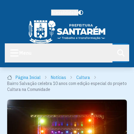
Acessibilidade
Menu
Página Inicial
Notícias
Cultura
Bairro Salvação celebra 10 anos com edição especial do projeto
Cultura na Comunidade