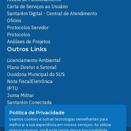
Carta de Serviços ao Usuário
Santarém Digital - Central de Atendimento
Ofícios
Protocolos Servidor
Protocolos
Análises de Projetos
Outros Links
Licenciamento Ambiental
Plano Diretor e Setorial
Ouvidoria Municipal do SUS
Nota FiscalEletrônica
IPTU
Junta Militar
Santarém Conectada
Política de Privacidade
Política de Privacidade
People illustrations by Storyset
Usamos cookies e outras tecnologias semelhantes para
melhorar a sua experiência em nossos serviços. Ao utilizar
nossos serviços, você está ciente dessa funcionalidade.