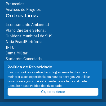
Protocolos
Análises de Projetos
Outros Links
Licenciamento Ambiental
Plano Diretor e Setorial
Ouvidoria Municipal do SUS
Nota FiscalEletrônica
IPTU
Junta Militar
Santarém Conectada
Política de Privacidade
Política de Privacidade
People illustrations by Storyset
Usamos cookies e outras tecnologias semelhantes para
melhorar a sua experiência em nossos serviços. Ao utilizar
nossos serviços, você está ciente dessa funcionalidade.
Desenvolvido pelo Núcleo Técnico de Gestão de
Consulte nossa
Política de Privacidade
.
Tecnologia da Informação - NTI
Ok, estou ciente
Prefeitura de Santarém © 2026