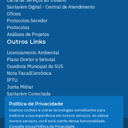
Carta de Serviços ao Usuário
Santarém Digital - Central de Atendimento
Ofícios
Protocolos Servidor
Protocolos
Análises de Projetos
Outros Links
Licenciamento Ambiental
Plano Diretor e Setorial
Ouvidoria Municipal do SUS
Nota FiscalEletrônica
IPTU
Junta Militar
Santarém Conectada
Política de Privacidade
Política de Privacidade
People illustrations by Storyset
Usamos cookies e outras tecnologias semelhantes para
melhorar a sua experiência em nossos serviços. Ao utilizar
nossos serviços, você está ciente dessa funcionalidade.
Desenvolvido pelo Núcleo Técnico de Gestão de
Consulte nossa
Política de Privacidade
.