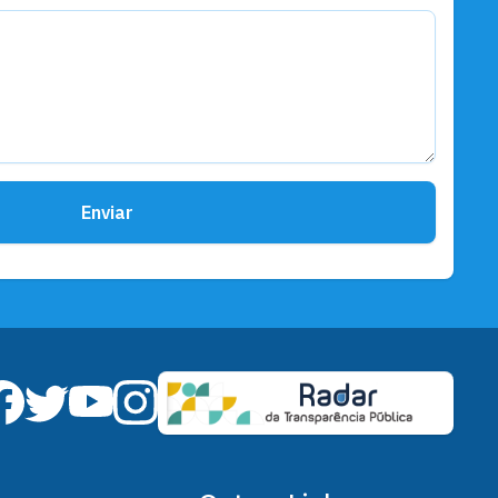
Finanças
Cerimônia em Brasília marca
início da primeira gestão do
Conselho Superior do Comitê
Gestor do IBS
Enviar