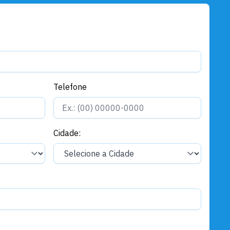
Finanças
Santarém sedia a Jornada da
Confederação Nacional dos
Municípios que aborda Reforma
Tributária do Brasil
Telefone
Finanças
Santarém avança na
modernização dos serviços
públicos para o ambiente de
Cidade:
negócios
Finanças
Prazo para pagamento da 2ª
cota única do IPTU encerra em
30 de abril