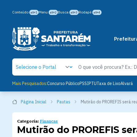
Conteúdo
Menu
Busca
Rodapé
alt+1
alt+2
alt+3
alt+4
Prefeitur
Mais Pesquisados:
Concurso Público
PSS
IPTU
Taxa de Lixo
Alvará
Página Inicial
Pautas
Mutirão do PROREFIS será re
Categoria:
Finanças
Mutirão do PROREFIS ser