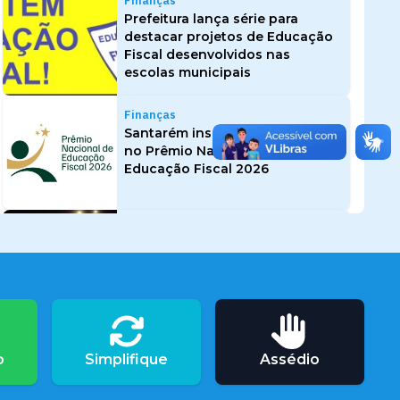
Finanças
Prefeitura lança série para
destacar projetos de Educação
Fiscal desenvolvidos nas
escolas municipais
Finanças
Santarém inscreve 17 projetos
no Prêmio Nacional de
Educação Fiscal 2026
Finanças
Treinão comemora os 20 anos
do Grupo Municipal de
Educação Fiscal em Santarém
Finanças
o
Simplifique
Assédio
Projeto Cidadão do Futuro
fortalece educação fiscal na
Umei Vitória Régia