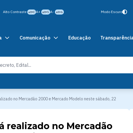
Alto Contraste
A+
A-
Modo Escuro
alt+C
alt+5
alt+6
a
Comunicação
Educação
Transparênci
alizado no Mercadão 2000 e Mercado Modelo neste sábado, 22
á realizado no Mercadão