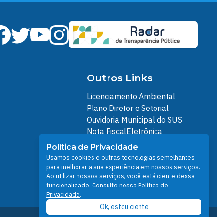
Outros Links
Licenciamento Ambiental
Plano Diretor e Setorial
Ouvidoria Municipal do SUS
Nota FiscalEletrônica
IPTU
Política de Privacidade
Junta Militar
Usamos cookies e outras tecnologias semelhantes
Santarém Conectada
para melhorar a sua experiência em nossos serviços.
Ao utilizar nossos serviços, você está ciente dessa
Política de Privacidade
funcionalidade. Consulte nossa
Política de
People illustrations by Storyset
Privacidade
.
Ok, estou ciente