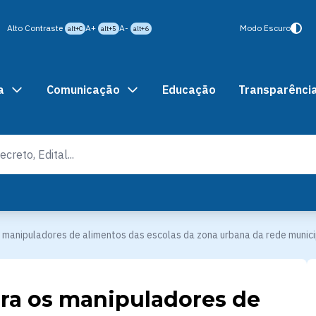
Alto Contraste
A+
A-
Modo Escuro
alt+C
alt+5
alt+6
a
Comunicação
Educação
Transparênci
 manipuladores de alimentos das escolas da zona urbana da rede munici
ra os manipuladores de