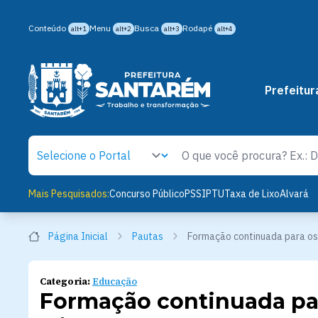
Conteúdo
Menu
Busca
Rodapé
alt+1
alt+2
alt+3
alt+4
Prefeitur
Mais Pesquisados:
Concurso Público
PSS
IPTU
Taxa de Lixo
Alvará
Página Inicial
Pautas
Formação continuada para os
Categoria:
Educação
Formação continuada pa