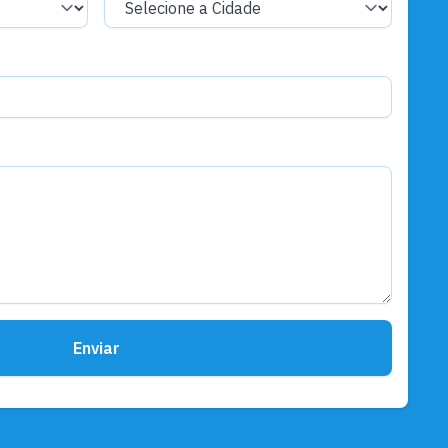
Educação
Jornada Pedagógica de Várzea
2026 encerra com orientações
para início do ano letivo em 1º
de junho
Enviar