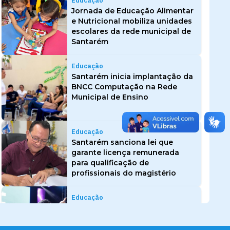
Educação
Jornada de Educação Alimentar
e Nutricional mobiliza unidades
escolares da rede municipal de
Santarém
Educação
Santarém inicia implantação da
BNCC Computação na Rede
Municipal de Ensino
Educação
Santarém sanciona lei que
garante licença remunerada
para qualificação de
profissionais do magistério
Educação
Confira o cronograma de
ensaios para o V Festival de
Talentos das Escolas Municipais