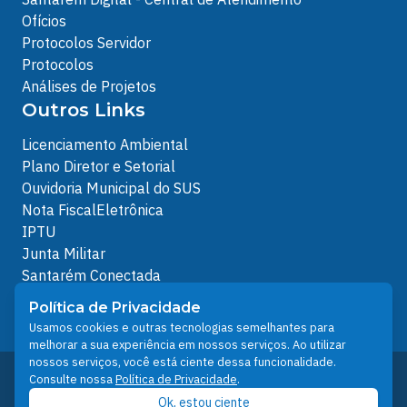
Ofícios
Protocolos Servidor
Protocolos
Análises de Projetos
Outros Links
Licenciamento Ambiental
Plano Diretor e Setorial
Ouvidoria Municipal do SUS
Nota FiscalEletrônica
IPTU
Junta Militar
Santarém Conectada
Política de Privacidade
Política de Privacidade
People illustrations by Storyset
Usamos cookies e outras tecnologias semelhantes para
melhorar a sua experiência em nossos serviços. Ao utilizar
nossos serviços, você está ciente dessa funcionalidade.
Desenvolvido pelo Núcleo Técnico de Gestão de
Consulte nossa
Política de Privacidade
.
Tecnologia da Informação - NTI
Ok, estou ciente