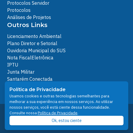
Protocolos Servidor
Protocolos
Análises de Projetos
Outros Links
Licenciamento Ambiental
Plano Diretor e Setorial
Ouvidoria Municipal do SUS
Nota FiscalEletrônica
IPTU
Junta Militar
Santarém Conectada
Política de Privacidade
Política de Privacidade
People illustrations by Storyset
Usamos cookies e outras tecnologias semelhantes para
melhorar a sua experiência em nossos serviços. Ao utilizar
nossos serviços, você está ciente dessa funcionalidade.
Desenvolvido pelo Núcleo Técnico de Gestão de
Consulte nossa
Política de Privacidade
.
Tecnologia da Informação - NTI
Ok, estou ciente
Prefeitura de Santarém © 2026