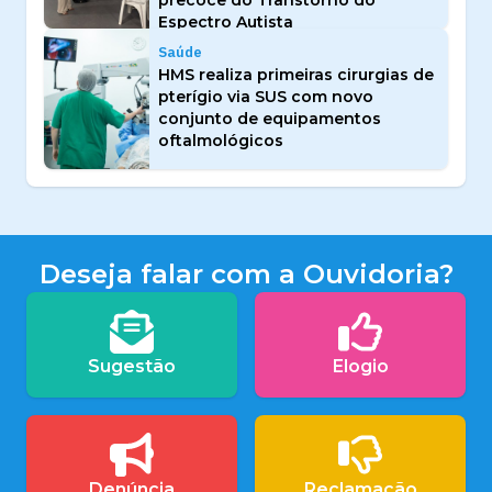
Espectro Autista
Saúde
HMS realiza primeiras cirurgias de
pterígio via SUS com novo
conjunto de equipamentos
oftalmológicos
Deseja falar com a Ouvidoria?
Sugestão
Elogio
Denúncia
Reclamação