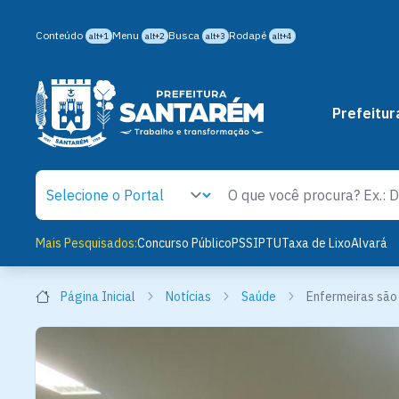
Conteúdo
Menu
Busca
Rodapé
alt+1
alt+2
alt+3
alt+4
Prefeitur
Mais Pesquisados:
Concurso Público
PSS
IPTU
Taxa de Lixo
Alvará
Página Inicial
Notícias
Saúde
Enfermeiras são