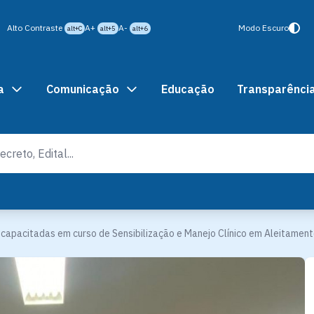
Alto Contraste
A+
A-
Modo Escuro
alt+C
alt+5
alt+6
a
Comunicação
Educação
Transparênci
 capacitadas em curso de Sensibilização e Manejo Clínico em Aleitamen