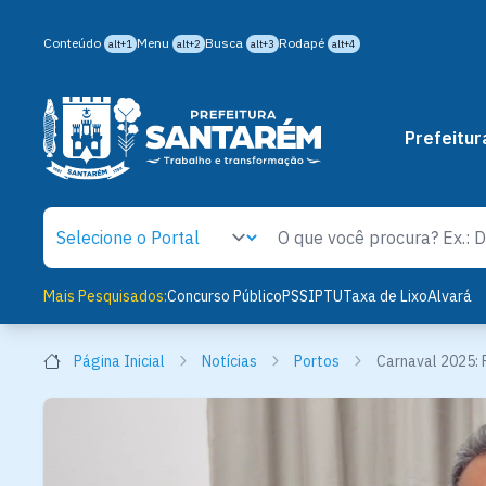
Conteúdo
Menu
Busca
Rodapé
alt+1
alt+2
alt+3
alt+4
Prefeitur
Mais Pesquisados:
Concurso Público
PSS
IPTU
Taxa de Lixo
Alvará
Página Inicial
Notícias
Portos
Carnaval 2025: 