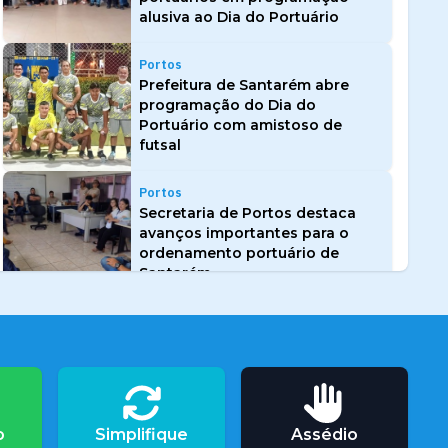
alusiva ao Dia do Portuário
Portos
Prefeitura de Santarém abre
programação do Dia do
Portuário com amistoso de
futsal
Portos
Secretaria de Portos destaca
avanços importantes para o
ordenamento portuário de
Santarém
Portos
Projeto Sempta na Escola
encerra edição 2025 com foco
na segurança nos rios
o
Simplifique
Assédio