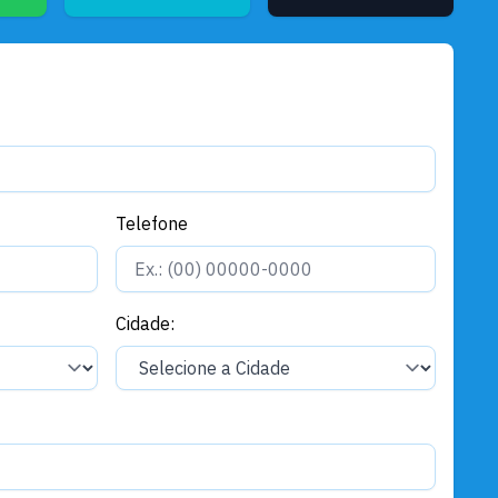
Portos
Sempta realiza ação de saúde
com foco no Novembro Azul e
oferta 150 testes rápidos
Telefone
Cidade: