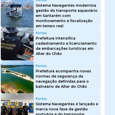
Portos
Sistema Navegantes moderniza
gestão do transporte aquaviário
em Santarém com
monitoramento e fiscalização
em tempo real
Portos
Prefeitura intensifica
cadastramento e licenciamento
de embarcações turísticas em
Alter do Chão
Portos
Prefeitura acompanha novas
normas de segurança da
navegação definidas para o
balneário de Alter do Chão
Portos
Sistema Navegantes é lançado e
marca nova fase da gestão
portuária e do transporte