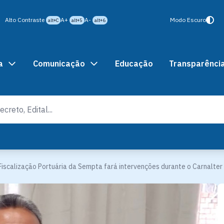
Alto Contraste
A+
A-
Modo Escuro
alt+C
alt+5
alt+6
a
Comunicação
Educação
Transparênci
Fiscalização Portuária da Sempta fará intervenções durante o Carnalter