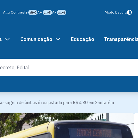
Alto Contraste
A+
A-
Modo Escuro
alt+C
alt+5
alt+6
a
Comunicação
Educação
Transparênci
assagem de ônibus é reajustada para R$ 4,80 em Santarém