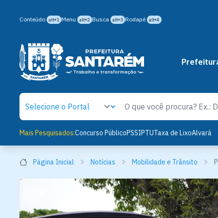
Conteúdo
Menu
Busca
Rodapé
alt+1
alt+2
alt+3
alt+4
Prefeitur
Mais Pesquisados:
Concurso Público
PSS
IPTU
Taxa de Lixo
Alvará
Página Inicial
Notícias
Mobilidade e Trânsito
P