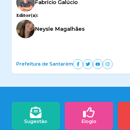
Fabrício Galúcio
Editor(a):
Neysle Magalhães
Prefeitura de Santarém
Sugestão
Elogio