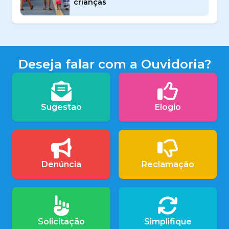
crianças
Deseja falar com a Ouvidoria?
Sugestão
Elogio
Denúncia
Reclamação
Solicitação
Simplifique