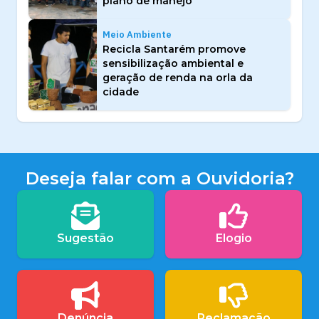
plano de manejo
Meio Ambiente
Recicla Santarém promove
sensibilização ambiental e
geração de renda na orla da
cidade
Deseja falar com a Ouvidoria?
Sugestão
Elogio
Denúncia
Reclamação