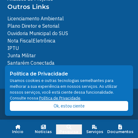
Outros Links
Licenciamento Ambiental
Plano Diretor e Setorial
Ouvidoria Municipal do SUS
Nota FiscalEletrônica
IPTU
Junta Militar
Santarém Conectada
Política de Privacidade
Política de Privacidade
People illustrations by Storyset
Usamos cookies e outras tecnologias semelhantes para
melhorar a sua experiência em nossos serviços. Ao utilizar
nossos serviços, você está ciente dessa funcionalidade.
Desenvolvido pelo Núcleo Técnico de Gestão de
Consulte nossa
Política de Privacidade
.
Tecnologia da Informação - NTI
Ok, estou ciente
Prefeitura de Santarém © 2026
Início
Notícias
Pesquisa
Serviços
Documentos