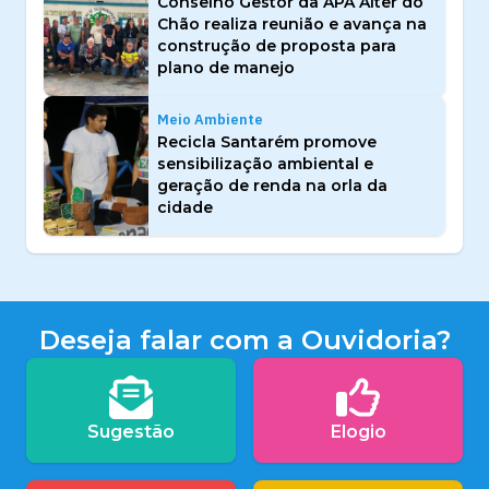
Conselho Gestor da APA Alter do
Chão realiza reunião e avança na
construção de proposta para
plano de manejo
Meio Ambiente
Recicla Santarém promove
sensibilização ambiental e
geração de renda na orla da
cidade
Deseja falar com a Ouvidoria?
Sugestão
Elogio