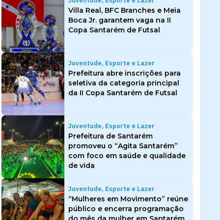
Juventude, Esporte e Lazer
Villa Real, BFC Branches e Meia
Boca Jr. garantem vaga na II
Copa Santarém de Futsal
Juventude, Esporte e Lazer
Prefeitura abre inscrições para
seletiva da categoria principal
da II Copa Santarém de Futsal
Juventude, Esporte e Lazer
Prefeitura de Santarém
promoveu o “Agita Santarém”
com foco em saúde e qualidade
de vida
Juventude, Esporte e Lazer
“Mulheres em Movimento” reúne
público e encerra programação
do mês da mulher em Santarém