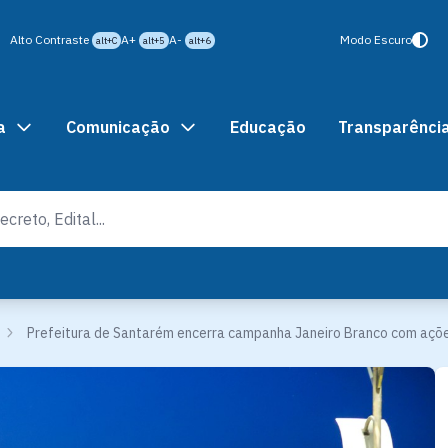
Alto Contraste
A+
A-
Modo Escuro
alt+C
alt+5
alt+6
a
Comunicação
Educação
Transparênci
Prefeitura de Santarém encerra campanha Janeiro Branco com açõ