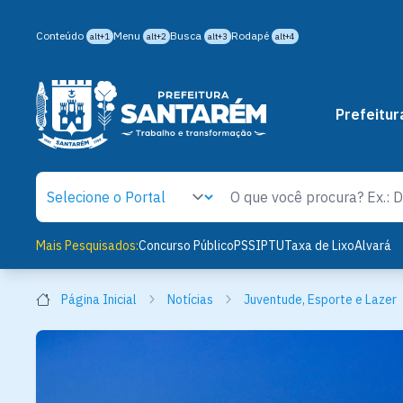
Conteúdo
Menu
Busca
Rodapé
alt+1
alt+2
alt+3
alt+4
Prefeitur
Mais Pesquisados:
Concurso Público
PSS
IPTU
Taxa de Lixo
Alvará
Página Inicial
Notícias
Juventude, Esporte e Lazer