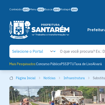
Conteúdo
Menu
Busca
Rodapé
alt+1
alt+2
alt+3
alt+4
Prefeitur
Mais Pesquisados:
Concurso Público
PSS
IPTU
Taxa de Lixo
Alvará
Página Inicial
Notícias
Infraestrutura
Substit