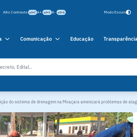
Alto Contraste
A+
A-
Modo Escuro
alt+C
alt+5
alt+6
a
Comunicação
Educação
Transparênci
uição do sistema de drenagem na Moaçara amenizará problemas de al