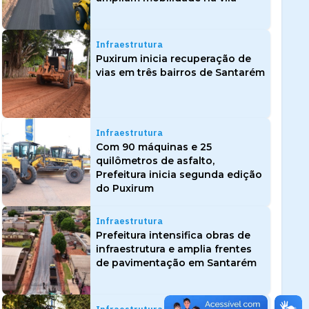
Infraestrutura
Puxirum inicia recuperação de
vias em três bairros de Santarém
Infraestrutura
Com 90 máquinas e 25
quilômetros de asfalto,
Prefeitura inicia segunda edição
do Puxirum
Infraestrutura
Prefeitura intensifica obras de
infraestrutura e amplia frentes
de pavimentação em Santarém