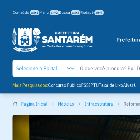
Conteúdo
Menu
Busca
Rodapé
alt+1
alt+2
alt+3
alt+4
Prefeitur
Mais Pesquisados:
Concurso Público
PSS
IPTU
Taxa de Lixo
Alvará
Página Inicial
Notícias
Infraestrutura
Reforma