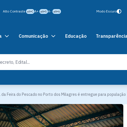
Alto Contraste
A+
A-
Modo Escuro
alt+C
alt+5
alt+6
a
Comunicação
Educação
Transparênci
 da Feira do Pescado no Porto dos Milagres é entregue para população