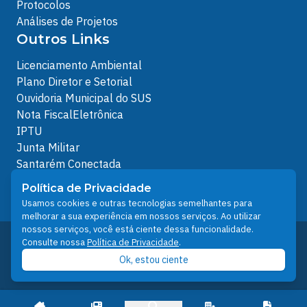
Protocolos
Análises de Projetos
Outros Links
Licenciamento Ambiental
Plano Diretor e Setorial
Ouvidoria Municipal do SUS
Nota FiscalEletrônica
IPTU
Junta Militar
Santarém Conectada
Política de Privacidade
Política de Privacidade
People illustrations by Storyset
Usamos cookies e outras tecnologias semelhantes para
melhorar a sua experiência em nossos serviços. Ao utilizar
nossos serviços, você está ciente dessa funcionalidade.
Desenvolvido pelo Núcleo Técnico de Gestão de
Consulte nossa
Política de Privacidade
.
Tecnologia da Informação - NTI
Ok, estou ciente
Prefeitura de Santarém © 2026