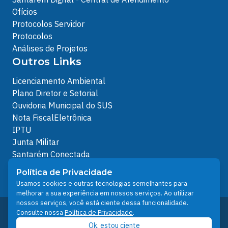
Ofícios
Protocolos Servidor
Protocolos
Análises de Projetos
Outros Links
Licenciamento Ambiental
Plano Diretor e Setorial
Ouvidoria Municipal do SUS
Nota FiscalEletrônica
IPTU
Junta Militar
Santarém Conectada
Política de Privacidade
Política de Privacidade
People illustrations by Storyset
Usamos cookies e outras tecnologias semelhantes para
melhorar a sua experiência em nossos serviços. Ao utilizar
nossos serviços, você está ciente dessa funcionalidade.
Desenvolvido pelo Núcleo Técnico de Gestão de
Consulte nossa
Política de Privacidade
.
Tecnologia da Informação - NTI
Ok, estou ciente