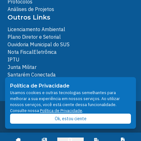
Protocolos
Análises de Projetos
Outros Links
Licenciamento Ambiental
Plano Diretor e Setorial
Ouvidoria Municipal do SUS
Nota FiscalEletrônica
IPTU
Junta Militar
Santarém Conectada
Política de Privacidade
Política de Privacidade
People illustrations by Storyset
Usamos cookies e outras tecnologias semelhantes para
melhorar a sua experiência em nossos serviços. Ao utilizar
nossos serviços, você está ciente dessa funcionalidade.
Desenvolvido pelo Núcleo Técnico de Gestão de
Consulte nossa
Política de Privacidade
.
Tecnologia da Informação - NTI
Ok, estou ciente
Prefeitura de Santarém © 2026