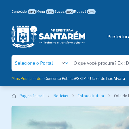
Conteúdo
Menu
Busca
Rodapé
alt+1
alt+2
alt+3
alt+4
Prefeitur
Mais Pesquisados:
Concurso Público
PSS
IPTU
Taxa de Lixo
Alvará
Página Inicial
Notícias
Infraestrutura
Orla do 