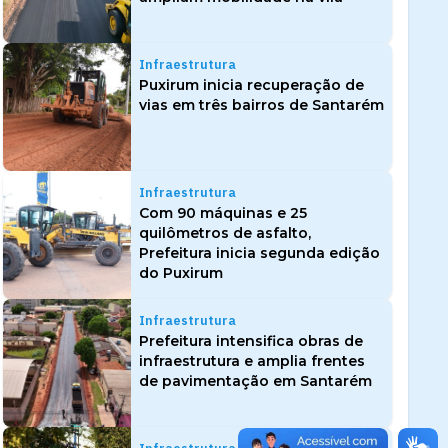
Infraestrutura
Puxirum inicia recuperação de
vias em três bairros de Santarém
Infraestrutura
Com 90 máquinas e 25
quilômetros de asfalto,
Prefeitura inicia segunda edição
do Puxirum
Infraestrutura
Prefeitura intensifica obras de
infraestrutura e amplia frentes
de pavimentação em Santarém