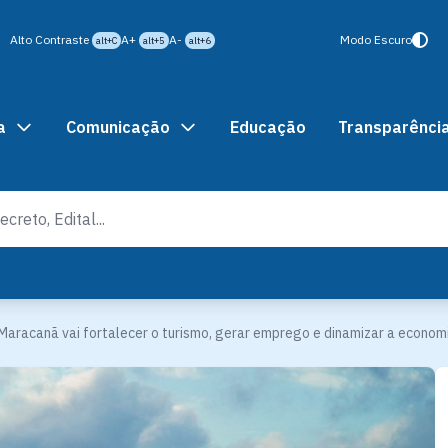
Alto Contraste
A+
A-
Modo Escuro
alt+C
alt+5
alt+6
a
Comunicação
Educação
Transparênci
Maracanã vai fortalecer o turismo, gerar emprego e dinamizar a economi