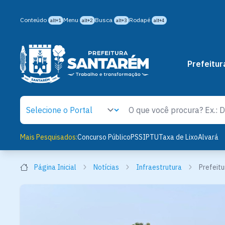
Conteúdo
Menu
Busca
Rodapé
alt+1
alt+2
alt+3
alt+4
Prefeitur
Mais Pesquisados:
Concurso Público
PSS
IPTU
Taxa de Lixo
Alvará
Página Inicial
Notícias
Infraestrutura
Prefeitu