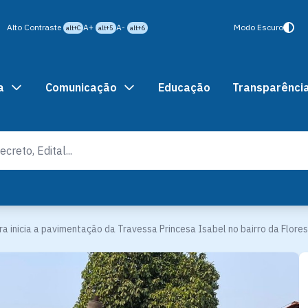
Alto Contraste
A+
A-
Modo Escuro
alt+C
alt+5
alt+6
a
Comunicação
Educação
Transparênci
ra inicia a pavimentação da Travessa Princesa Isabel no bairro da Flore