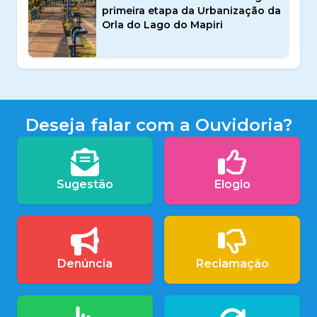
primeira etapa da Urbanização da
Orla do Lago do Mapiri
Deseja falar com a Ouvidoria?
Sugestão
Elogio
Denúncia
Reclamação