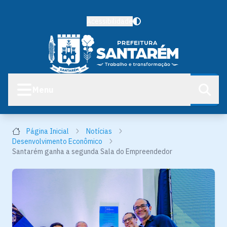
Acessibilidade
Menu
Página Inicial
Notícias
Desenvolvimento Econômico
Santarém ganha a segunda Sala do Empreendedor