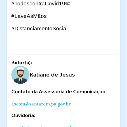
#TodoscontraCovid19
🦠
#LaveAsMãos
#DistanciamentoSocial
Autor(a):
Katiane de Jesus
Contato da Assessoria de Comunicação:
ascom@santarem.pa.gov.br
Ouvidoria: