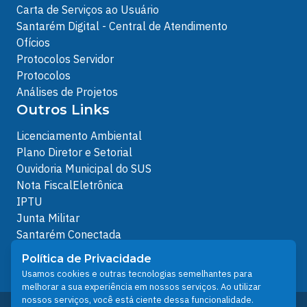
Carta de Serviços ao Usuário
Santarém Digital - Central de Atendimento
Ofícios
Protocolos Servidor
Protocolos
Análises de Projetos
Outros Links
Licenciamento Ambiental
Plano Diretor e Setorial
Ouvidoria Municipal do SUS
Nota FiscalEletrônica
IPTU
Junta Militar
Santarém Conectada
Política de Privacidade
Política de Privacidade
People illustrations by Storyset
Usamos cookies e outras tecnologias semelhantes para
melhorar a sua experiência em nossos serviços. Ao utilizar
nossos serviços, você está ciente dessa funcionalidade.