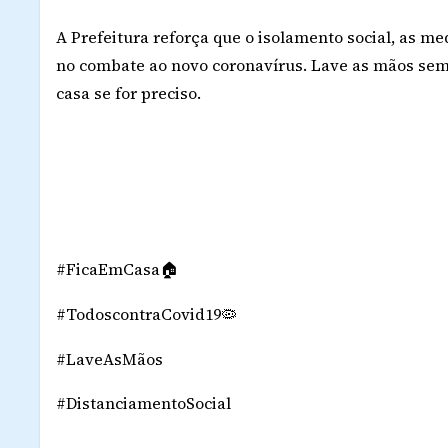
A Prefeitura reforça que o isolamento social, as me
no combate ao novo coronavírus. Lave as mãos semp
casa se for preciso.
#FicaEmCasa
🏠
#TodoscontraCovid19
🦠
#LaveAsMãos
#DistanciamentoSocial