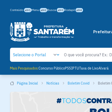
Conteúdo
Menu
Busca
Rodapé
alt+1
alt+2
alt+3
alt+4
Prefeitur
Mais Pesquisados:
Concurso Público
PSS
IPTU
Taxa de Lixo
Alvará
Página Inicial
Notícias
Boletim Covid
Boletim 