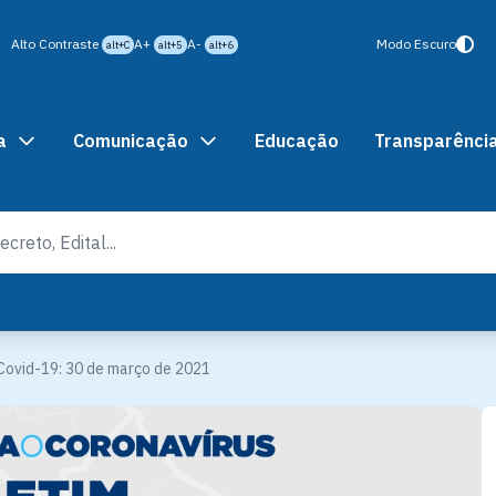
Alto Contraste
A+
A-
Modo Escuro
alt+C
alt+5
alt+6
a
Comunicação
Educação
Transparênci
Covid-19: 30 de março de 2021