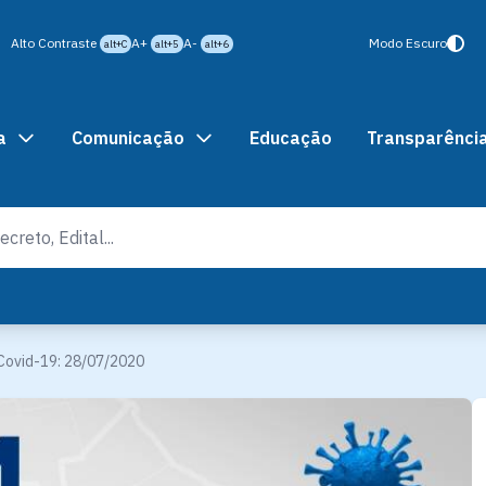
Alto Contraste
A+
A-
Modo Escuro
alt+C
alt+5
alt+6
a
Comunicação
Educação
Transparênci
Covid-19: 28/07/2020