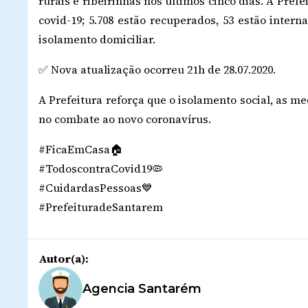
rurais e ribeirinhas nos últimos cinco dias. A Pref
covid-19; 5.708 estão recuperados, 53 estão intern
isolamento domiciliar.
✅ Nova atualização ocorreu 21h de 28.07.2020.
A Prefeitura reforça que o isolamento social, as m
no combate ao novo coronavírus.
#FicaEmCasa🏠
#TodoscontraCovid19🦠
#CuidardasPessoas💙
#PrefeituradeSantarem
Autor(a):
Agencia Santarém