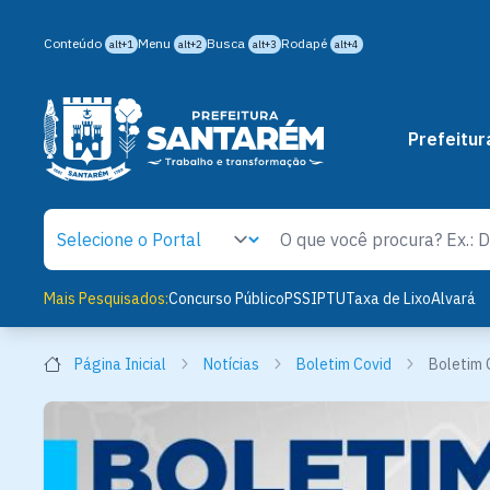
Conteúdo
Menu
Busca
Rodapé
alt+1
alt+2
alt+3
alt+4
Prefeitur
Mais Pesquisados:
Concurso Público
PSS
IPTU
Taxa de Lixo
Alvará
Página Inicial
Notícias
Boletim Covid
Boletim 