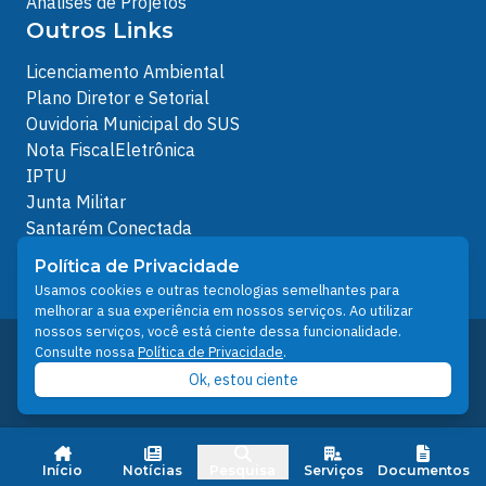
Análises de Projetos
Outros Links
Licenciamento Ambiental
Plano Diretor e Setorial
Ouvidoria Municipal do SUS
Nota FiscalEletrônica
IPTU
Junta Militar
Santarém Conectada
Política de Privacidade
Política de Privacidade
People illustrations by Storyset
Usamos cookies e outras tecnologias semelhantes para
melhorar a sua experiência em nossos serviços. Ao utilizar
nossos serviços, você está ciente dessa funcionalidade.
Desenvolvido pelo Núcleo Técnico de Gestão de
Consulte nossa
Política de Privacidade
.
Tecnologia da Informação - NTI
Ok, estou ciente
Prefeitura de Santarém © 2026
Início
Notícias
Pesquisa
Serviços
Documentos