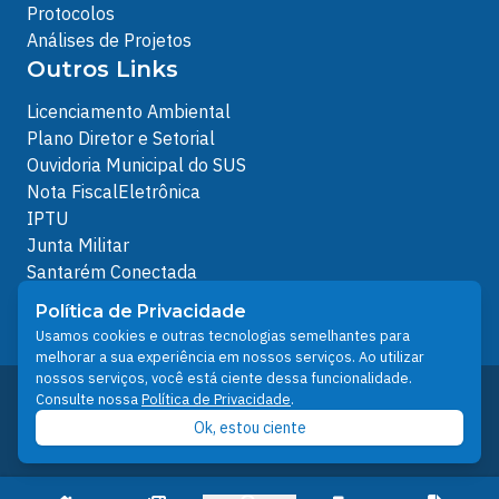
Protocolos
Análises de Projetos
Outros Links
Licenciamento Ambiental
Plano Diretor e Setorial
Ouvidoria Municipal do SUS
Nota FiscalEletrônica
IPTU
Junta Militar
Santarém Conectada
Política de Privacidade
Política de Privacidade
People illustrations by Storyset
Usamos cookies e outras tecnologias semelhantes para
melhorar a sua experiência em nossos serviços. Ao utilizar
nossos serviços, você está ciente dessa funcionalidade.
Desenvolvido pelo Núcleo Técnico de Gestão de
Consulte nossa
Política de Privacidade
.
Tecnologia da Informação - NTI
Ok, estou ciente
Prefeitura de Santarém © 2026