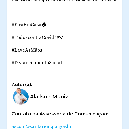
#FicaEmCasa🏠
#TodoscontraCovid19🦠
#LaveAsMãos
#DistanciamentoSocial
Autor(a):
Alailson Muniz
Contato da Assessoria de Comunicação:
ascom@santarem.pa.gov.br