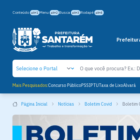
Conteúdo
Menu
Busca
Rodapé
alt+1
alt+2
alt+3
alt+4
Prefeitur
Mais Pesquisados:
Concurso Público
PSS
IPTU
Taxa de Lixo
Alvará
Página Inicial
Notícias
Boletim Covid
Boletim 