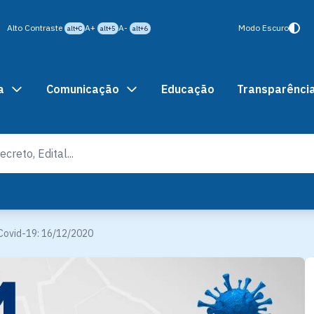
Alto Contraste
A+
A-
Modo Escuro
alt+C
alt+5
alt+6
a
Comunicação
Educação
Transparênci
Covid-19: 16/12/2020