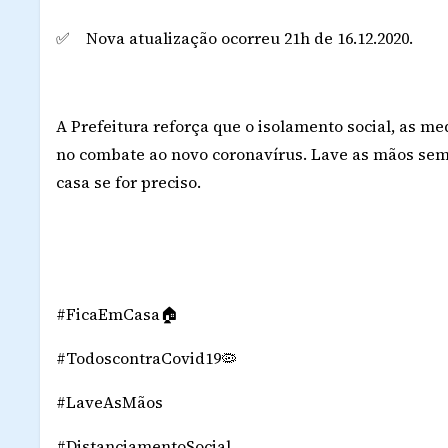
✅ Nova atualização ocorreu 21h de 16.12.2020.
A Prefeitura reforça que o isolamento social, as me
no combate ao novo coronavírus. Lave as mãos semp
casa se for preciso.
#FicaEmCasa🏠
#TodoscontraCovid19🦠
#LaveAsMãos
#DistanciamentoSocial