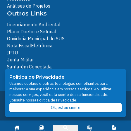
Análises de Projetos
Outros Links
Licenciamento Ambiental
Plano Diretor e Setorial
Ouvidoria Municipal do SUS
Nota FiscalEletrônica
IPTU
Junta Militar
Santarém Conectada
Política de Privacidade
Política de Privacidade
People illustrations by Storyset
Usamos cookies e outras tecnologias semelhantes para
melhorar a sua experiência em nossos serviços. Ao utilizar
nossos serviços, você está ciente dessa funcionalidade.
Desenvolvido pelo Núcleo Técnico de Gestão de
Consulte nossa
Política de Privacidade
.
Tecnologia da Informação - NTI
Ok, estou ciente
Prefeitura de Santarém © 2026