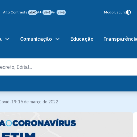
Alto Contraste
A+
A-
Modo Escuro
alt+C
alt+5
alt+6
a
Comunicação
Educação
Transparênci
Covid-19: 15 de março de 2022