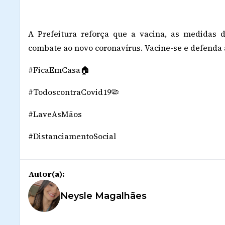
A Prefeitura reforça que a vacina, as medidas 
combate ao novo coronavírus. Vacine-se e defenda 
#FicaEmCasa🏠
#TodoscontraCovid19🦠
#LaveAsMãos
#DistanciamentoSocial
Autor(a):
Neysle Magalhães