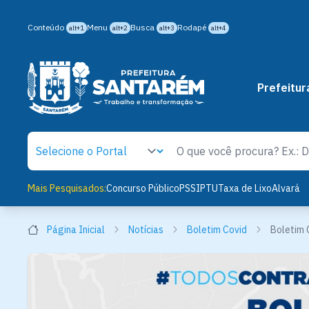
Conteúdo
Menu
Busca
Rodapé
alt+1
alt+2
alt+3
alt+4
Prefeitur
Mais Pesquisados:
Concurso Público
PSS
IPTU
Taxa de Lixo
Alvará
Página Inicial
Notícias
Boletim Covid
Boletim 