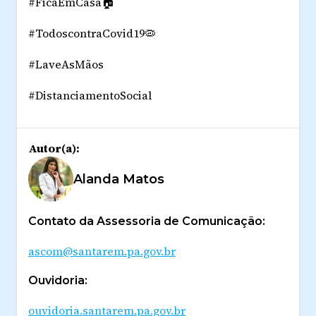
#FicaEmCasa🏠
#TodoscontraCovid19🦠
#LaveAsMãos
#DistanciamentoSocial
Autor(a):
Alanda Matos
Contato da Assessoria de Comunicação:
ascom@santarem.pa.gov.br
Ouvidoria:
ouvidoria.santarem.pa.gov.br