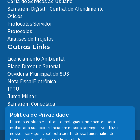
Carta de Serviços ao Usuário
Santarém Digital - Central de Atendimento
Ofícios
Protocolos Servidor
Protocolos
Análises de Projetos
Outros Links
Licenciamento Ambiental
Plano Diretor e Setorial
Ouvidoria Municipal do SUS
Nota FiscalEletrônica
IPTU
Junta Militar
Santarém Conectada
Política de Privacidade
Política de Privacidade
People illustrations by Storyset
Usamos cookies e outras tecnologias semelhantes para
melhorar a sua experiência em nossos serviços. Ao utilizar
nossos serviços, você está ciente dessa funcionalidade.
Desenvolvido pelo Núcleo Técnico de Gestão de
Consulte nossa
Política de Privacidade
.