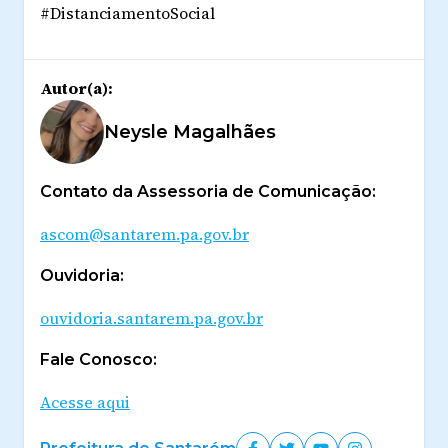
#DistanciamentoSocial
Autor(a):
Neysle Magalhães
Contato da Assessoria de Comunicação:
ascom@santarem.pa.gov.br
Ouvidoria:
ouvidoria.santarem.pa.gov.br
Fale Conosco:
Acesse aqui