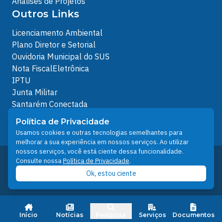
Análises de Projetos
Outros Links
Licenciamento Ambiental
Plano Diretor e Setorial
Ouvidoria Municipal do SUS
Nota FiscalEletrônica
IPTU
Junta Militar
Santarém Conectada
Política de Privacidade
Política de Privacidade
People illustrations by Storyset
Usamos cookies e outras tecnologias semelhantes para
melhorar a sua experiência em nossos serviços. Ao utilizar
nossos serviços, você está ciente dessa funcionalidade.
Desenvolvido pelo Núcleo Técnico de Gestão de
Consulte nossa
Política de Privacidade
.
Tecnologia da Informação - NTI
Ok, estou ciente
Prefeitura de Santarém © 2026
Início
Notícias
Pesquisa
Serviços
Documentos