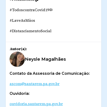
#TodoscontraCovid19🦠
#LaveAsMãos
#DistanciamentoSocial
Autor(a):
Neysle Magalhães
Contato da Assessoria de Comunicação:
ascom@santarem.pa.gov.br
Ouvidoria:
ouvidoria.santarem.pa.gov.br