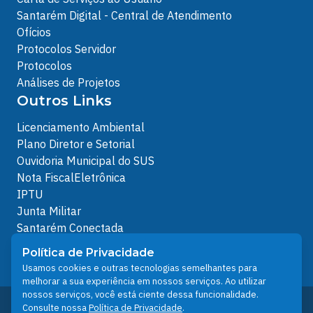
Santarém Digital - Central de Atendimento
Ofícios
Protocolos Servidor
Protocolos
Análises de Projetos
Outros Links
Licenciamento Ambiental
Plano Diretor e Setorial
Ouvidoria Municipal do SUS
Nota FiscalEletrônica
IPTU
Junta Militar
Santarém Conectada
Política de Privacidade
Política de Privacidade
People illustrations by Storyset
Usamos cookies e outras tecnologias semelhantes para
melhorar a sua experiência em nossos serviços. Ao utilizar
nossos serviços, você está ciente dessa funcionalidade.
Desenvolvido pelo Núcleo Técnico de Gestão de
Consulte nossa
Política de Privacidade
.