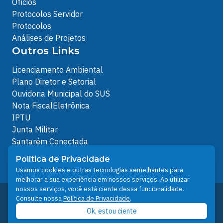
Ofícios
Protocolos Servidor
Protocolos
Análises de Projetos
Outros Links
Licenciamento Ambiental
Plano Diretor e Setorial
Ouvidoria Municipal do SUS
Nota FiscalEletrônica
IPTU
Junta Militar
Santarém Conectada
Política de Privacidade
Política de Privacidade
People illustrations by Storyset
Usamos cookies e outras tecnologias semelhantes para
melhorar a sua experiência em nossos serviços. Ao utilizar
nossos serviços, você está ciente dessa funcionalidade.
Desenvolvido pelo Núcleo Técnico de Gestão de
Consulte nossa
Política de Privacidade
.
Tecnologia da Informação - NTI
Ok, estou ciente
Prefeitura de Santarém © 2026