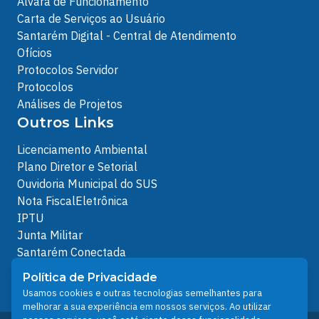
Alvará de Funcionamento
Carta de Serviços ao Usuário
Santarém Digital - Central de Atendimento
Ofícios
Protocolos Servidor
Protocolos
Análises de Projetos
Outros Links
Licenciamento Ambiental
Plano Diretor e Setorial
Ouvidoria Municipal do SUS
Nota FiscalEletrônica
IPTU
Junta Militar
Santarém Conectada
Política de Privacidade
Política de Privacidade
People illustrations by Storyset
Usamos cookies e outras tecnologias semelhantes para
melhorar a sua experiência em nossos serviços. Ao utilizar