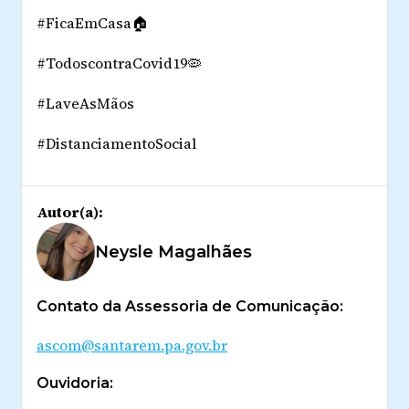
#FicaEmCasa🏠
#TodoscontraCovid19🦠
#LaveAsMãos
#DistanciamentoSocial
Autor(a):
Neysle Magalhães
Contato da Assessoria de Comunicação:
ascom@santarem.pa.gov.br
Ouvidoria: