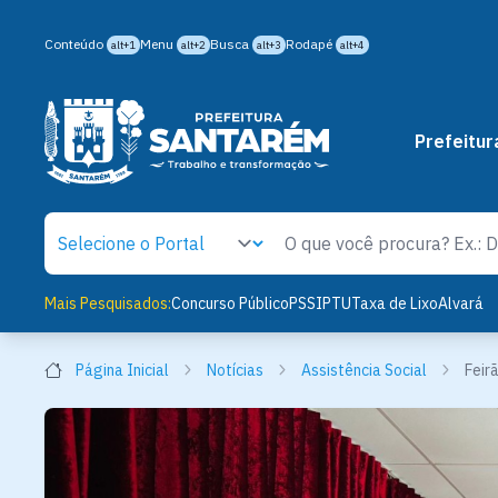
Conteúdo
Menu
Busca
Rodapé
alt+1
alt+2
alt+3
alt+4
Prefeitur
Mais Pesquisados:
Concurso Público
PSS
IPTU
Taxa de Lixo
Alvará
Página Inicial
Notícias
Assistência Social
Feir