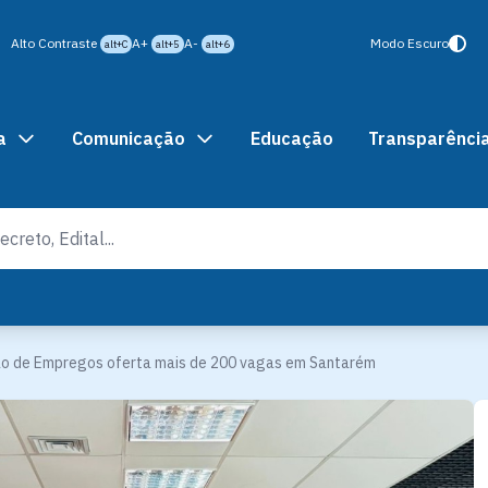
Alto Contraste
A+
A-
Modo Escuro
alt+C
alt+5
alt+6
a
Comunicação
Educação
Transparênci
ão de Empregos oferta mais de 200 vagas em Santarém