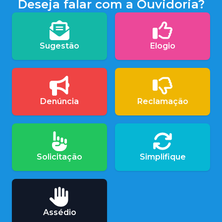
Deseja falar com a Ouvidoria?
Sugestão
Elogio
Denúncia
Reclamação
Solicitação
Simplifique
Assédio