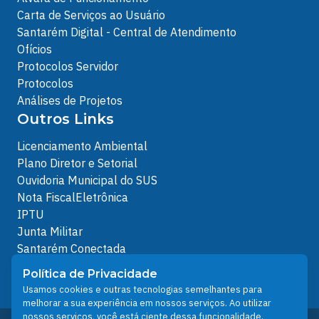
Carta de Serviços ao Usuário
Santarém Digital - Central de Atendimento
Ofícios
Protocolos Servidor
Protocolos
Análises de Projetos
Outros Links
Licenciamento Ambiental
Plano Diretor e Setorial
Ouvidoria Municipal do SUS
Nota FiscalEletrônica
IPTU
Junta Militar
Santarém Conectada
Política de Privacidade
Política de Privacidade
People illustrations by Storyset
Usamos cookies e outras tecnologias semelhantes para
melhorar a sua experiência em nossos serviços. Ao utilizar
nossos serviços, você está ciente dessa funcionalidade.