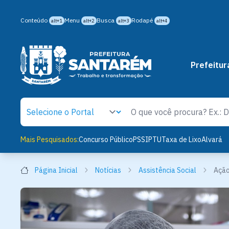
Conteúdo
Menu
Busca
Rodapé
alt+1
alt+2
alt+3
alt+4
Prefeitur
Mais Pesquisados:
Concurso Público
PSS
IPTU
Taxa de Lixo
Alvará
Página Inicial
Notícias
Assistência Social
Ação