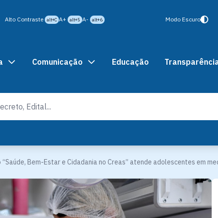
Alto Contraste
A+
A-
Modo Escuro
alt+C
alt+5
alt+6
a
Comunicação
Educação
Transparênci
 “Saúde, Bem-Estar e Cidadania no Creas” atende adolescentes em medi