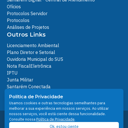
Ofícios
Protocolos Servidor
Protocolos
Análises de Projetos
Outros Links
Licenciamento Ambiental
Plano Diretor e Setorial
Ouvidoria Municipal do SUS
Nota FiscalEletrônica
IPTU
Junta Militar
Santarém Conectada
Política de Privacidade
Política de Privacidade
People illustrations by Storyset
Usamos cookies e outras tecnologias semelhantes para
melhorar a sua experiência em nossos serviços. Ao utilizar
nossos serviços, você está ciente dessa funcionalidade.
Desenvolvido pelo Núcleo Técnico de Gestão de
Consulte nossa
Política de Privacidade
.
Tecnologia da Informação - NTI
Ok, estou ciente