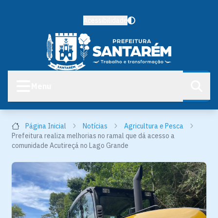
Acessibilidade
Menu
Página Inicial
Notícias
Agricultura e Pesca
Prefeitura realiza melhorias no ramal que dá acesso a
comunidade Acutireçá no Lago Grande