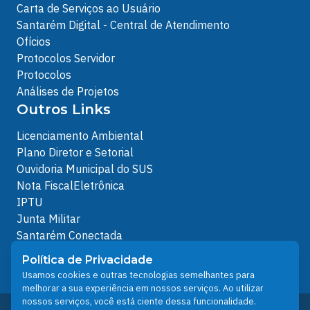
Carta de Serviços ao Usuário
Santarém Digital - Central de Atendimento
Ofícios
Protocolos Servidor
Protocolos
Análises de Projetos
Outros Links
Licenciamento Ambiental
Plano Diretor e Setorial
Ouvidoria Municipal do SUS
Nota FiscalEletrônica
IPTU
Junta Militar
Santarém Conectada
Política de Privacidade
Política de Privacidade
People illustrations by Storyset
Usamos cookies e outras tecnologias semelhantes para
melhorar a sua experiência em nossos serviços. Ao utilizar
nossos serviços, você está ciente dessa funcionalidade.
Desenvolvido pelo Núcleo Técnico de Gestão de