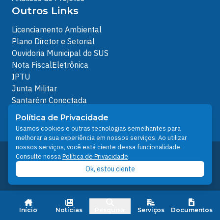
Outros Links
Licenciamento Ambiental
Plano Diretor e Setorial
Ouvidoria Municipal do SUS
Nota FiscalEletrônica
IPTU
Junta Militar
Santarém Conectada
Política de Privacidade
Política de Privacidade
People illustrations by Storyset
Usamos cookies e outras tecnologias semelhantes para
melhorar a sua experiência em nossos serviços. Ao utilizar
nossos serviços, você está ciente dessa funcionalidade.
Desenvolvido pelo Núcleo Técnico de Gestão de
Consulte nossa
Política de Privacidade
.
Tecnologia da Informação - NTI
Ok, estou ciente
Prefeitura de Santarém © 2026
Início
Notícias
Pesquisa
Serviços
Documentos