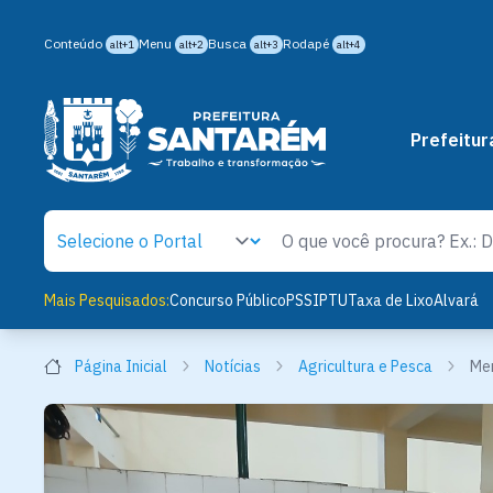
Conteúdo
Menu
Busca
Rodapé
alt+1
alt+2
alt+3
alt+4
Prefeitur
Mais Pesquisados:
Concurso Público
PSS
IPTU
Taxa de Lixo
Alvará
Página Inicial
Notícias
Agricultura e Pesca
Mer