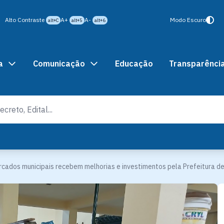
Alto Contraste
A+
A-
Modo Escuro
alt+C
alt+5
alt+6
a
Comunicação
Educação
Transparênci
cados municipais recebem melhorias e investimentos pela Prefeitura d