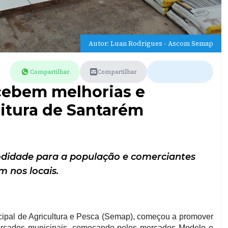
Autor: Luan Rodrigues - Ascom Semap
Compartilhar
Compartilhar
cebem melhorias e
eitura de Santarém
didade para a população e comerciantes
 nos locais.
icipal de Agricultura e Pesca (Semap), começou a promover
mercados municipais, começando pelos mercados Modelo e